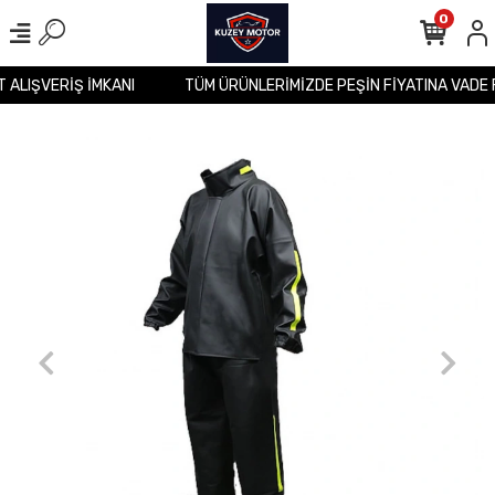
0
T ALIŞVERİŞ İMKANI
TÜM ÜRÜNLERİMİZDE PEŞİN FİYATINA VADE 