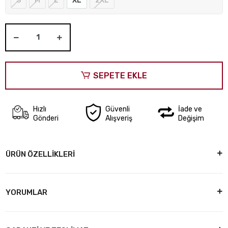
S
M
L
XL
2XL
SEPETE EKLE
Hızlı
Güvenli
İade ve
Gönderi
Alışveriş
Değişim
ÜRÜN ÖZELLİKLERİ
YORUMLAR