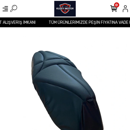
0
İT ALIŞVERİŞ İMKANI
TÜM ÜRÜNLERİMİZDE PEŞİN FİYATINA VADE 