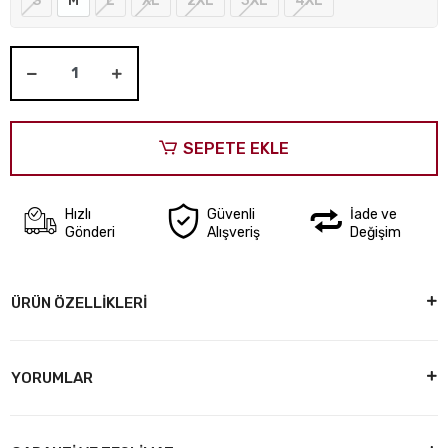
S
M
L
XL
2XL
3XL
4XL
SEPETE EKLE
Hızlı
Güvenli
İade ve
Gönderi
Alışveriş
Değişim
ÜRÜN ÖZELLİKLERİ
YORUMLAR