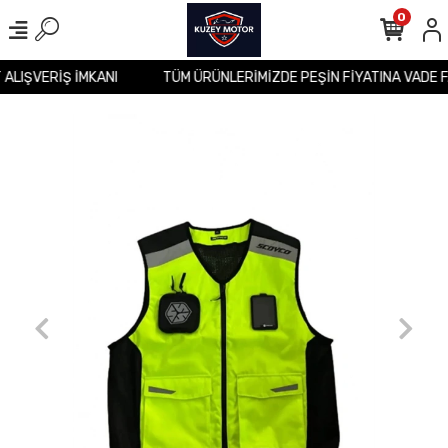
0
T ALIŞVERİŞ İMKANI
TÜM ÜRÜNLERİMİZDE PEŞİN FİYATINA VADE 