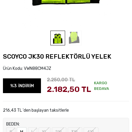
SCOYCO JK30 REFLEKTÖRLÜ YELEK
Ürün Kodu:
VWN88CM4JZ
2.250,00 TL
KARGO
%3
İNDİRİM
2.182,50 TL
BEDAVA
216,43 TL 'den başlayan taksitlerle
BEDEN: