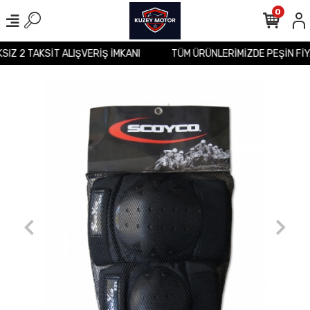
0
KSIZ 2 TAKSİT ALIŞVERİŞ İMKANI
TÜM ÜRÜNLERİMİZDE PEŞİN Fİ