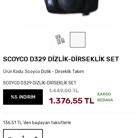
SCOYCO D329 DİZLİK-DİRSEKLİK SET
Ürün Kodu:
Scoyco Dizlik - Dirseklik Takım
SCOYCO D329 DİZLİK-DİRSEKLİK SET
1.449,00 TL
KARGO
%5
İNDİRİM
1.376,55 TL
BEDAVA
136,51 TL 'den başlayan taksitlerle