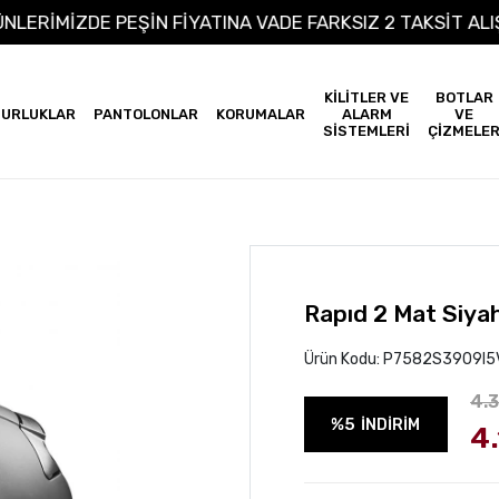
M ÜRÜNLERİMİZDE PEŞİN FİYATINA VADE FARKSIZ 2 TAKSİ
KİLİTLER VE
BOTLAR
URLUKLAR
PANTOLONLAR
KORUMALAR
ALARM
VE
SİSTEMLERİ
ÇİZMELE
Rapıd 2 Mat Siya
Ürün Kodu:
P7582S3909I5
4.
%5
İNDİRİM
4