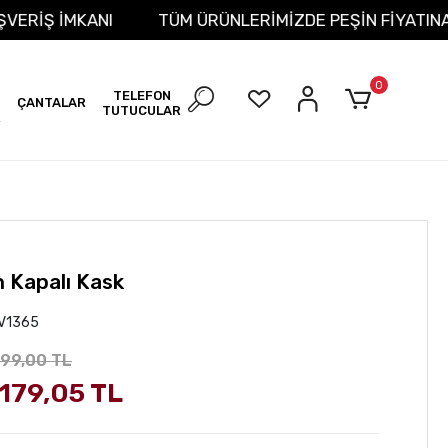
T ALIŞVERİŞ İMKANI
TÜM ÜRÜNLERİMİZDE PEŞİN FİY
0
TELEFON
ÇANTALAR
TUTUCULAR
R
h Kapalı Kask
V1365
399,00 TL
.179,05 TL