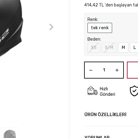
414,42 TL 'den başlayan tak
Renk:
tek renk
Beden:
XS
S/M
M
L
Hızlı
Gönderi
ÜRÜN ÖZELLİKLERİ
YORUMLAR