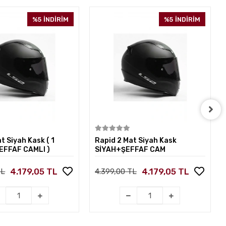
%5
İNDİRİM
%5
İNDİRİM
Sepete Ekle
Sepete Ekle
t Siyah Kask ( 1
Rapid 2 Mat Siyah Kask
EFFAF CAMLI )
SİYAH+ŞEFFAF CAM
4.179,05 TL
4.179,05 TL
TL
4.399,00 TL