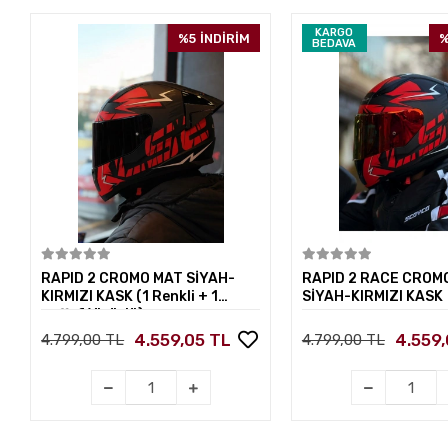
KARGO
%5
İNDİRİM
%
BEDAVA
Sepete Ekle
Sepete E
RAPID 2 CROMO MAT SİYAH-
RAPID 2 RACE CROM
KIRMIZI KASK (1 Renkli + 1
SİYAH-KIRMIZI KASK
Şeffaf Vizörlü)
4.559,05 TL
4.559,
4.799,00 TL
4.799,00 TL