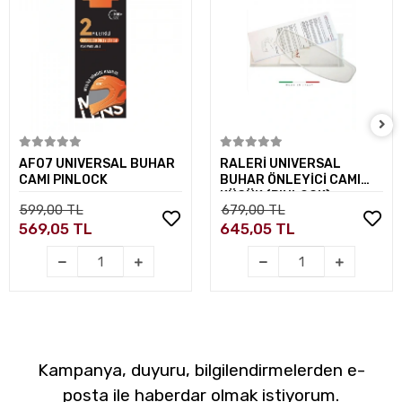
Sepete Ekle
Sepete Ekle
AF07 UNIVERSAL BUHAR
RALERİ UNIVERSAL
CAMI PINLOCK
BUHAR ÖNLEYİCİ CAMI
KÜÇÜK (PINLOCK)
599,00 TL
679,00 TL
569,05 TL
645,05 TL
Kampanya, duyuru, bilgilendirmelerden e-
posta ile haberdar olmak istiyorum.