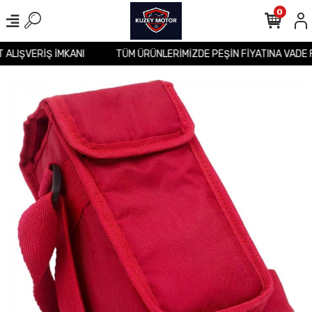
0
İT ALIŞVERİŞ İMKANI
TÜM ÜRÜNLERİMİZDE PEŞİN FİYATINA VADE 