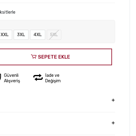
sitlerle
XXL
3XL
4XL
5XL
SEPETE EKLE
Güvenli
İade ve
Alışveriş
Değişim