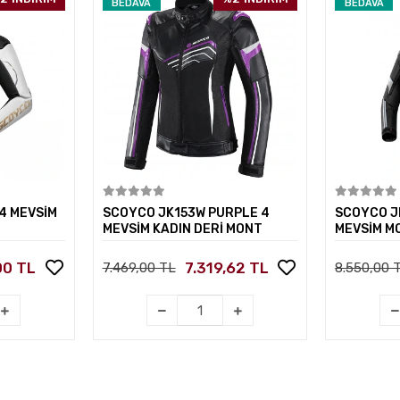
BEDAVA
BEDAVA
kle
Sepete Ekle
4 MEVSİM
SCOYCO JK153W PURPLE 4
SCOYCO JK
MEVSİM KADIN DERİ MONT
MEVSİM M
00 TL
7.319,62 TL
7.469,00 TL
8.550,00 