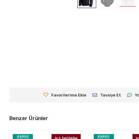
Favorilerime Ekle
Tavsiye Et
Y
Benzer Ürünler
KARGO
KARGO
%2
İNDİRİM
%