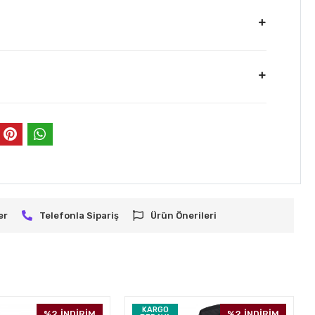
er
Telefonla Sipariş
Ürün Önerileri
KARGO
%2
İNDİRİM
%2
İNDİRİM