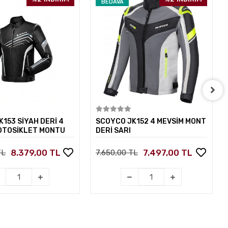
BEDAVA
Sepete Ekle
Sepete Ekle
153 SİYAH DERİ 4
SCOYCO JK152 4 MEVSİM MONT
OTOSİKLET MONTU
DERİ SARI
8.379,00 TL
7.497,00 TL
TL
7.650,00 TL