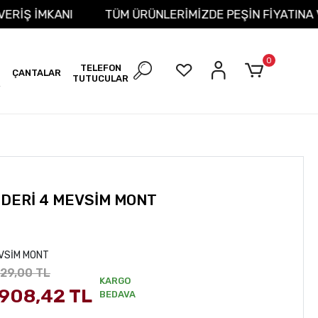
T ALIŞVERİŞ İMKANI
TÜM ÜRÜNLERİMİZDE PEŞİN FİYA
0
TELEFON
ÇANTALAR
TUTUCULAR
R
DERİ 4 MEVSİM MONT
EVSİM MONT
029,00 TL
KARGO
.908,42 TL
BEDAVA