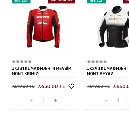
BEDAVA
BEDAVA
Sepete Ekle
Sepete E
JK331 KUMAŞ+DERİ 4 MEVSİM
JK290 KUMAŞ+DERİ 
MONT KIRMIZI
MONT BEYAZ
7.650,00 TL
7.650,
7.819,00 TL
7.819,00 TL