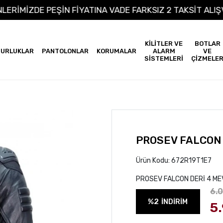
 ÜRÜNLERİMİZDE PEŞİN FİYATINA VADE FARKSIZ 2 TAKSİ
KİLİTLER VE
BOTLAR
URLUKLAR
PANTOLONLAR
KORUMALAR
ALARM
VE
SİSTEMLERİ
ÇİZMELE
PROSEV FALCON 
Ürün Kodu:
672R19T1E7
PROSEV FALCON DERİ 4 M
6.
%2
İNDİRİM
5