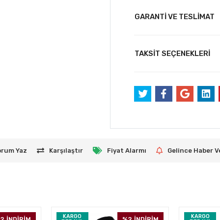
GARANTİ VE TESLİMAT
TAKSİT SEÇENEKLERİ
orum Yaz
Karşılaştır
Fiyat Alarmı
Gelince Haber V
KARGO
KARGO
2
İNDİRİM
%2
İNDİRİM