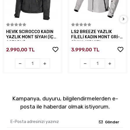
Sepete Ekle
Sepete Ekle
HEVIK SCIROCCO KADIN
LS2 BREEZE YAZLIK
YAZLIK MONT SİYAH (İÇ
FİLELİ KADIN MONT GRİ-
ASTARLI)
SİYAH-KIRMIZI
2.990,00 TL
3.999,00 TL
Kampanya, duyuru, bilgilendirmelerden e-
posta ile haberdar olmak istiyorum.
Gönder