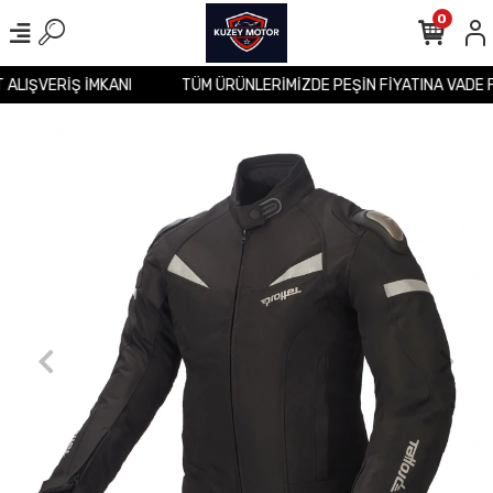
0
T ALIŞVERİŞ İMKANI
TÜM ÜRÜNLERİMİZDE PEŞİN FİYATINA VADE 