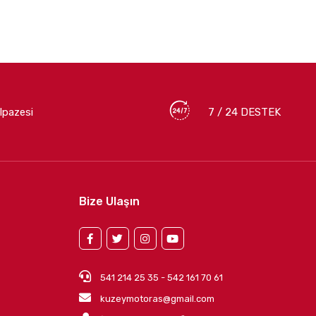
lpazesi
7 / 24 DESTEK
Bize Ulaşın
541 214 25 35 - 542 161 70 61
kuzeymotoras@gmail.com