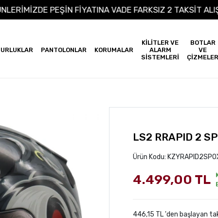
M ÜRÜNLERİMİZDE PEŞİN FİYATINA VADE FARKSIZ 2 TAKS
KİLİTLER VE
BOTLAR
URLUKLAR
PANTOLONLAR
KORUMALAR
ALARM
VE
SİSTEMLERİ
ÇİZMELE
LS2 RRAPID 2 SP
Ürün Kodu:
KZYRAPID2SPOX
4.499,00 TL
446,15 TL 'den başlayan tak