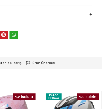
efonla Sipariş
Ürün Önerileri
KARGO
%2
İNDİRİM
%5
İNDİRİM
BEDAVA