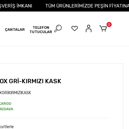
İT ALIŞVERİŞ İMKANI
TÜM ÜRÜNLERİMİZDE PEŞİN FİY
0
TELEFON
ÇANTALAR
TUTUCULAR
R
OX GRİ-KIRMIZI KASK
GRİKIRMIZIKASK
KARGO
BEDAVA
sitlerle