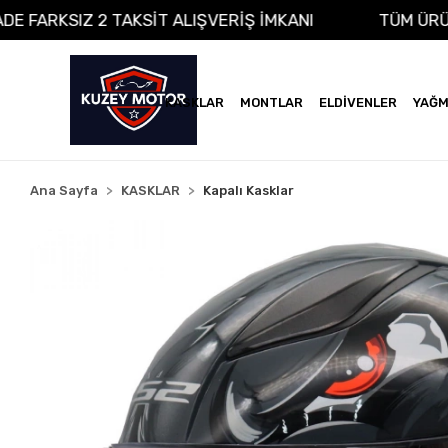
NA VADE FARKSIZ 2 TAKSİT ALIŞVERİŞ İMKANI
TÜ
KASKLAR
MONTLAR
ELDİVENLER
YAĞM
Ana Sayfa
KASKLAR
Kapalı Kasklar