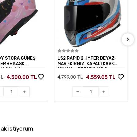
Sepete Ekle
Sepete Ekle
DY STORA GÜNEŞ
LS2 RAPID 2 HYPER BEYAZ-
PEMBE KASK
MAVİ-KIRMIZI KAPALI KASK
ĞI CAMLI)
(SİYAH+ŞEFFAF CAMLI)
4.500,00 TL
4.559,05 TL
TL
4.799,00 TL
ak istiyorum.