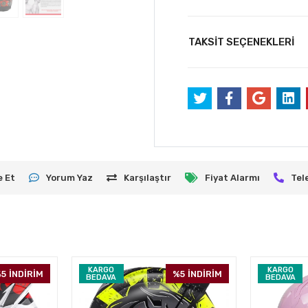
TAKSİT SEÇENEKLERİ
e Et
Yorum Yaz
Karşılaştır
Fiyat Alarmı
Tel
KARGO
KARGO
5
İNDİRİM
%5
İNDİRİM
BEDAVA
BEDAVA