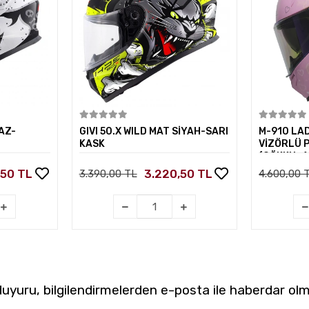
kle
Sepete Ekle
AZ-
GIVI 50.X WILD MAT SİYAH-SARI
M-910 LA
KASK
VİZÖRLÜ 
(GÖKKUŞA
,50 TL
3.220,50 TL
3.390,00 TL
4.600,00 
yuru, bilgilendirmelerden e-posta ile haberdar olm