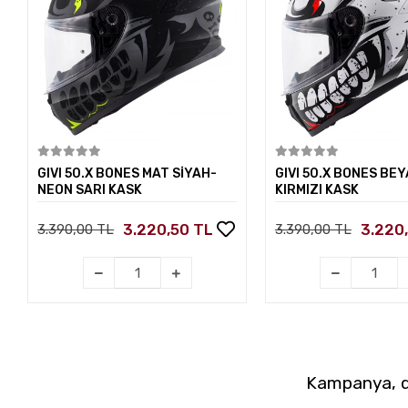
Sepete Ekle
Sepete E
GIVI 50.X BONES MAT SİYAH-
GIVI 50.X BONES BEY
NEON SARI KASK
KIRMIZI KASK
3.220,50 TL
3.220
3.390,00 TL
3.390,00 TL
Kampanya, du