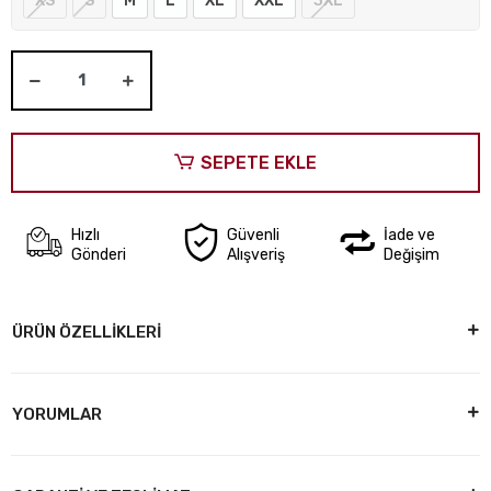
XS
S
M
L
XL
XXL
3XL
SEPETE EKLE
Hızlı
Güvenli
İade ve
Gönderi
Alışveriş
Değişim
ÜRÜN ÖZELLİKLERİ
YORUMLAR