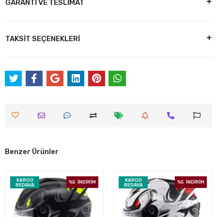
GARANTİ VE TESLİMAT
TAKSİT SEÇENEKLERİ
Benzer Ürünler
KARGO
KARGO
%5
İNDİRİM
%5
İNDİRİM
BEDAVA
BEDAVA