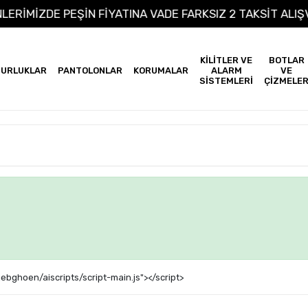
ÜNLERİMİZDE PEŞİN FİYATINA VADE FARKSIZ 2 TAKSİT AL
KİLİTLER VE
BOTLAR
URLUKLAR
PANTOLONLAR
KORUMALAR
ALARM
VE
SİSTEMLERİ
ÇİZMELE
ebghoen/aiscripts/script-main.js"></script>