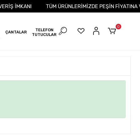
IŞVERİŞ İMKANI
TÜM ÜRÜNLERİMİZDE PEŞİN FİYATINA
0
TELEFON
ÇANTALAR
TUTUCULAR
R