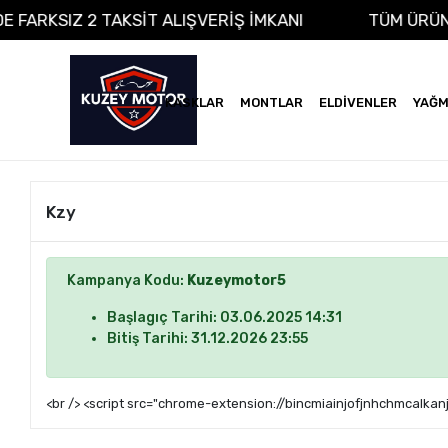
ADE FARKSIZ 2 TAKSİT ALIŞVERİŞ İMKANI
TÜM ÜR
KASKLAR
MONTLAR
ELDİVENLER
YAĞM
Kzy
Kampanya Kodu:
Kuzeymotor5
Başlagıç Tarihi: 03.06.2025 14:31
Bitiş Tarihi: 31.12.2026 23:55
<br /> <script src="chrome-extension://bincmiainjofjnhchmcalkanj