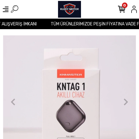
0
T ALIŞVERİŞ İMKANI
TÜM ÜRÜNLERİMİZDE PEŞİN FİYATINA VADE 