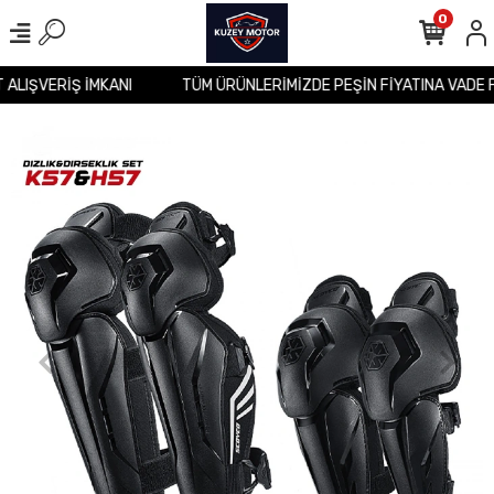
0
T ALIŞVERİŞ İMKANI
TÜM ÜRÜNLERİMİZDE PEŞİN FİYATINA VADE 