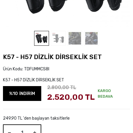
K57 - H57 DİZLİK DİRSEKLİK SET
Ürün Kodu:
TDFUMMCS8I
K57 - H57 DİZLİK DİRSEKLİK SET
2.800,00 TL
KARGO
%10
İNDİRİM
2.520,00 TL
BEDAVA
249,90 TL 'den başlayan taksitlerle