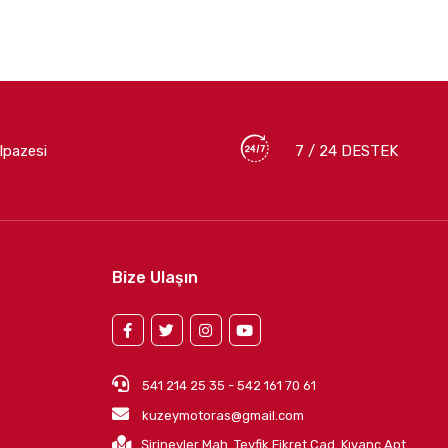
lpazesi
7 / 24 DESTEK
Bize Ulaşın
541 214 25 35 - 542 161 70 61
kuzeymotoras@gmail.com
Şirinevler Mah. Tevfik Fikret Cad. Kıvanç Apt.