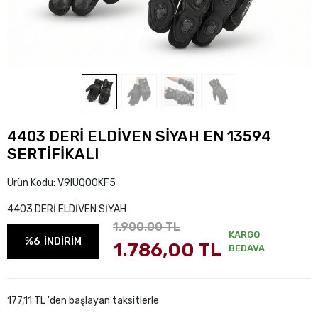
4403 DERİ ELDİVEN SİYAH EN 13594
SERTİFİKALI
Ürün Kodu:
V9IUQ00KF5
4403 DERİ ELDİVEN SİYAH
1.900,00 TL
KARGO
%6
İNDİRİM
1.786,00 TL
BEDAVA
177,11 TL 'den başlayan taksitlerle